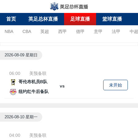
首页
英足总杯直播
足球直播
篮球直播
NBA
CBA
英超
西甲
德甲
意甲
法甲
中
2026-08-09 星期日
06:00
美预备联
哥伦布机员B队
未开始
vs
纽约红牛后备队
2026-08-10 星期一
04:00
美预备联